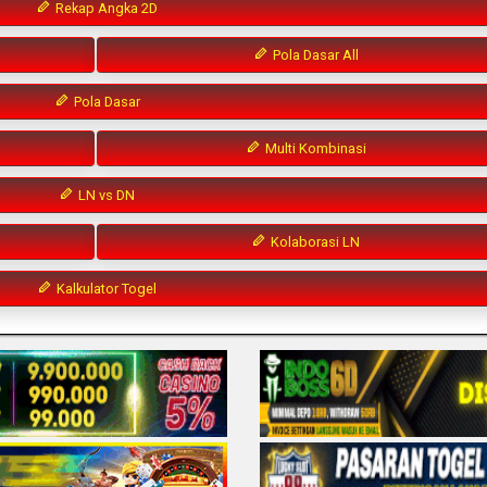
Rekap Angka 2D
Pola Dasar All
Pola Dasar
Multi Kombinasi
LN vs DN
Kolaborasi LN
Kalkulator Togel