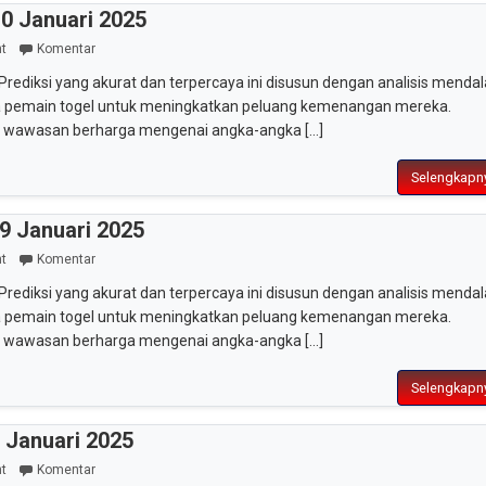
0 Januari 2025
ht
Komentar
rediksi yang akurat dan terpercaya ini disusun dengan analisis menda
ra pemain togel untuk meningkatkan peluang kemenangan mereka.
an wawasan berharga mengenai angka-angka [...]
Selengkapn
9 Januari 2025
ht
Komentar
rediksi yang akurat dan terpercaya ini disusun dengan analisis menda
ra pemain togel untuk meningkatkan peluang kemenangan mereka.
an wawasan berharga mengenai angka-angka [...]
Selengkapn
 Januari 2025
ht
Komentar