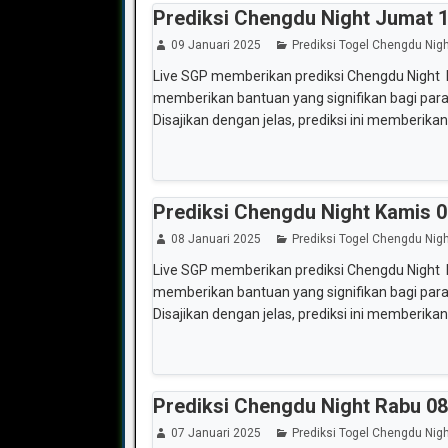
Prediksi Chengdu Night Jumat 1
09 Januari 2025
Prediksi Togel Chengdu Nig
Live SGP memberikan prediksi Chengdu Night P
memberikan bantuan yang signifikan bagi pa
Disajikan dengan jelas, prediksi ini memberik
Prediksi Chengdu Night Kamis 0
08 Januari 2025
Prediksi Togel Chengdu Nig
Live SGP memberikan prediksi Chengdu Night P
memberikan bantuan yang signifikan bagi pa
Disajikan dengan jelas, prediksi ini memberik
Prediksi Chengdu Night Rabu 08
07 Januari 2025
Prediksi Togel Chengdu Nig