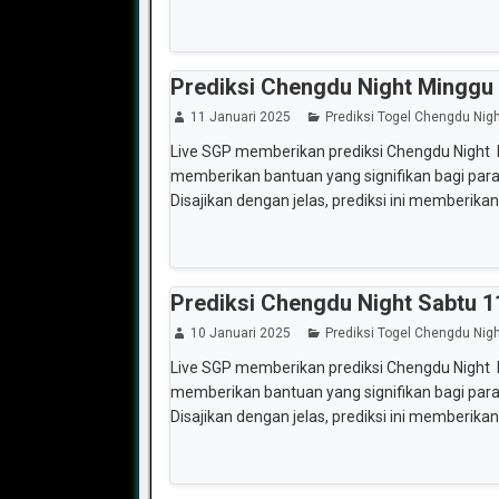
Prediksi Chengdu Night Minggu 
11 Januari 2025
Prediksi Togel Chengdu Nig
Live SGP memberikan prediksi Chengdu Night P
memberikan bantuan yang signifikan bagi pa
Disajikan dengan jelas, prediksi ini memberik
Prediksi Chengdu Night Sabtu 1
10 Januari 2025
Prediksi Togel Chengdu Nig
Live SGP memberikan prediksi Chengdu Night P
memberikan bantuan yang signifikan bagi pa
Disajikan dengan jelas, prediksi ini memberik