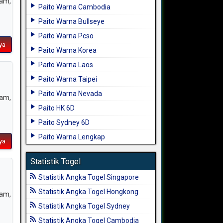
lam,
Paito Warna Cambodia
Paito Warna Bullseye
Paito Warna Pcso
ya
Paito Warna Korea
Paito Warna Laos
Paito Warna Taipei
Paito Warna Nevada
lam,
Paito HK 6D
Paito Sydney 6D
Paito Warna Lengkap
ya
Statistik Togel
Statistik Angka Togel Singapore
Statistik Angka Togel Hongkong
lam,
Statistik Angka Togel Sydney
Statistik Angka Togel Cambodia