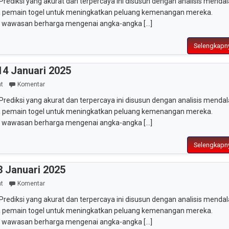
rediksi yang akurat dan terpercaya ini disusun dengan analisis menda
ra pemain togel untuk meningkatkan peluang kemenangan mereka.
an wawasan berharga mengenai angka-angka [...]
Selengkapn
14 Januari 2025
ht
Komentar
rediksi yang akurat dan terpercaya ini disusun dengan analisis menda
ra pemain togel untuk meningkatkan peluang kemenangan mereka.
an wawasan berharga mengenai angka-angka [...]
Selengkapn
3 Januari 2025
ht
Komentar
rediksi yang akurat dan terpercaya ini disusun dengan analisis menda
ra pemain togel untuk meningkatkan peluang kemenangan mereka.
an wawasan berharga mengenai angka-angka [...]