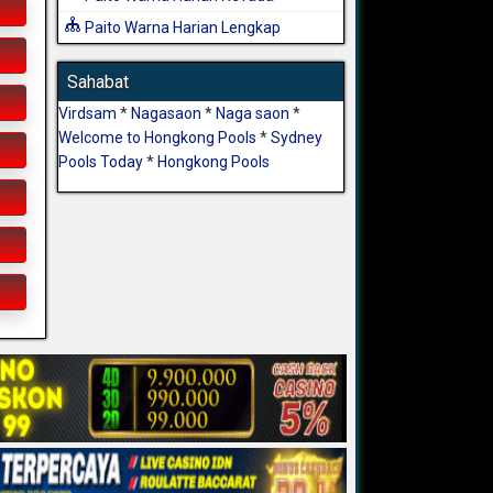
Paito Warna Harian Lengkap
Sahabat
Virdsam
*
Nagasaon
*
Naga saon
*
Welcome to Hongkong Pools
*
Sydney
Pools Today
*
Hongkong Pools