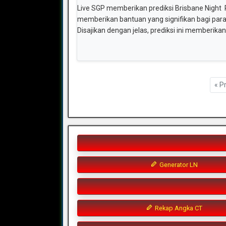
Live SGP memberikan prediksi Brisbane Night P
memberikan bantuan yang signifikan bagi pa
Disajikan dengan jelas, prediksi ini memberik
« P
Generator LN
Rekap Angka CT