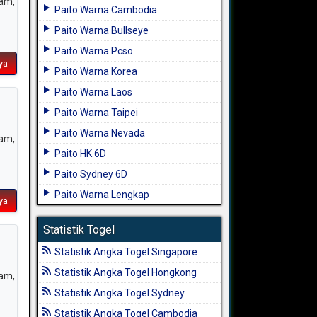
lam,
Paito Warna Cambodia
Paito Warna Bullseye
Paito Warna Pcso
ya
Paito Warna Korea
Paito Warna Laos
Paito Warna Taipei
Paito Warna Nevada
lam,
Paito HK 6D
Paito Sydney 6D
Paito Warna Lengkap
ya
Statistik Togel
Statistik Angka Togel Singapore
Statistik Angka Togel Hongkong
lam,
Statistik Angka Togel Sydney
Statistik Angka Togel Cambodia