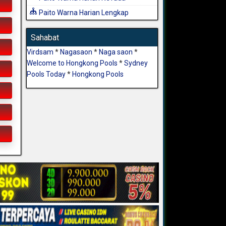
Paito Warna Harian Lengkap
Sahabat
Virdsam
*
Nagasaon
*
Naga saon
*
Welcome to Hongkong Pools
*
Sydney
Pools Today
*
Hongkong Pools