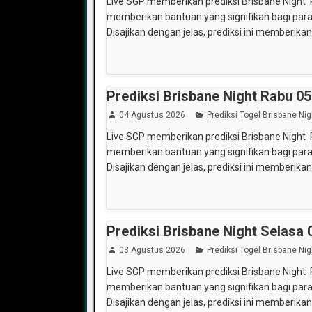
Live SGP memberikan prediksi Brisbane Night P
memberikan bantuan yang signifikan bagi pa
Disajikan dengan jelas, prediksi ini memberik
Prediksi Brisbane Night Rabu 0
04 Agustus 2026
Prediksi Togel Brisbane Nig
Live SGP memberikan prediksi Brisbane Night P
memberikan bantuan yang signifikan bagi pa
Disajikan dengan jelas, prediksi ini memberik
Prediksi Brisbane Night Selasa
03 Agustus 2026
Prediksi Togel Brisbane Nig
Live SGP memberikan prediksi Brisbane Night P
memberikan bantuan yang signifikan bagi pa
Disajikan dengan jelas, prediksi ini memberik