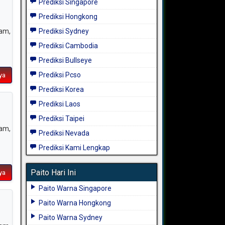
Prediksi Singapore
Prediksi Hongkong
lam,
Prediksi Sydney
Prediksi Cambodia
Prediksi Bullseye
Prediksi Pcso
ya
Prediksi Korea
Prediksi Laos
Prediksi Taipei
lam,
Prediksi Nevada
Prediksi Kami Lengkap
Paito Hari Ini
ya
Paito Warna Singapore
Paito Warna Hongkong
Paito Warna Sydney